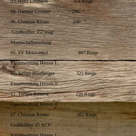
03. Horst Lorsbach 314 Ringe
04. Dietmar Gessner 296 "
06. Christian Rösler 240 "
Großkaliber 357 mag:
Mannschaftswertung:
05. SV Meiswinkel 807 Ringe
Einzelwertung Herren 1:
02. Jeffrey Hörnberger 325 Ringe
Einzelwertung Herren 3:
12. Torsten Schoew 220 Ringe
Einzelwertung Herren 4:
07. Christian Rösler 262 Ringe
Großkaliber 45 ACP:
Einzelwertung Herren 1: