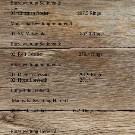
Einzelwertung Senioren 2:
01. Christian Rösler 297,5 Ringe
Mannschaftswertung Senioren 3
01. SV Meiswinkel 852,6 Ringe
Einzelwertung Senioren 3:
02 Rolf Gessner 279,4 Ringe
Einzelwertung Senioren 4:
01. Dietmar Gessner 291,9 Ringe
02. Horst Lorsbach 281,3 "
Luftpistole Freihand:
Mannschaftswertung Herren1:
03.SV Meiswinkel 682 Ringe
Einzelwertung Herren 2: