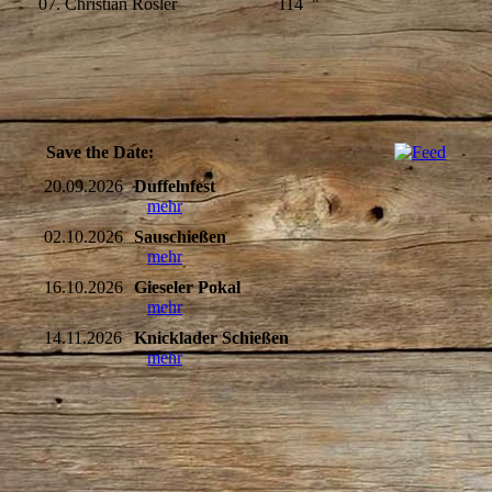
07. Christian Rösler 114 "
Save the Date:
20.09.2026
Duffelnfest
mehr
02.10.2026
Sauschießen
mehr
16.10.2026
Gieseler Pokal
mehr
14.11.2026
Knicklader Schießen
mehr