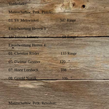
Vorderlader:
Mannschaftsw. Perk. Pistole:
03. SV Meiswinkel 347 Ringe
Einzelwertung Herren 3:
11. Torsten Schoew 68 Ringe
Einzelwertung Herren 4:
01. Christian Rösler 133 Ringe
05. Dietmar Gessner 120 "
07. Horst Lorsbach 108 "
08. Gerold Novak 106 "
Mannschaftsw. Perk. Revolver: