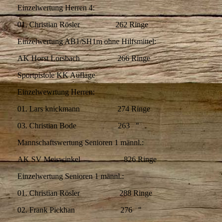
Einzelwertung Herren 4:
01. Christian Rösler 262 Ringe
Einzelwertung AB1/SH1m ohne Hilfsmittel:
AK Horst Lorsbach 266 Ringe
Sportpistole KK Auflage
Einzelwewrtung Herren:
01. Lars knickmann 274 Ringe
03. Christian Bode 263 "
Mannschaftswertung Senioren 1 männl.:
AK SV Meiswinkel 826 Ringe
Einzelwertung Senioren 1 männl.:
01. Christian Rösler 288 Ringe
02. Frank Pickhan 276 "