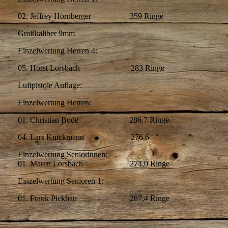
02. Jeffrey Hörnberger 359 Ringe
Großkaliber 9mm
Einzelwertung Herren 4:
05. Horst Lorsbach 283 Ringe
Luftpistole Auflage:
Einzelwertung Herren:
01. Christian Bode 286,7 Ringe
04. Lars Knickmann 276,6 "
Einzelwertung Seniorinnen:
01. Maren Lorsbach 274,0 Ringe
Einzelwertung Senioren 1:
01. Frank Pickhan 287,4 Ringe