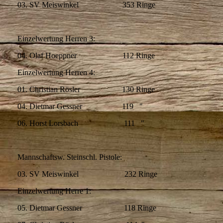
03. SV Meiswinkel 353 Ringe
Einzelwertung Herren 3:
04. Olaf Hoeppner 112 Ringe
Einzelwertung Herren 4:
01. Christian Rösler 130 Ringe
04. Dietmar Gessner 119 "
06. Horst Lorsbach 111 "
Mannschaftsw. Steinschl. Pistole:
03. SV Meiswinkel 232 Ringe
Einzelwertung Herre 1:
05. Dietmar Gessner 118 Ringe