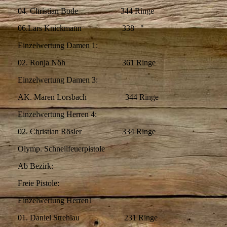
04. Christian Bode 344 Ringe
06.Lars Knickmann 338 "
Einzelwertung Damen 1:
02. Ronja Nöh 361 Ringe
Einzelwertung Damen 3:
AK. Maren Lorsbach 344 Ringe
Einzelwertung Herren 4:
02. Christian Rösler 334 Ringe
Olymp. Schnellfeuerpistole
Ab Bezirk:
Freie Pistole:
Einzelwertung Herren1
01. Daniel Strehlau 231 Ringe